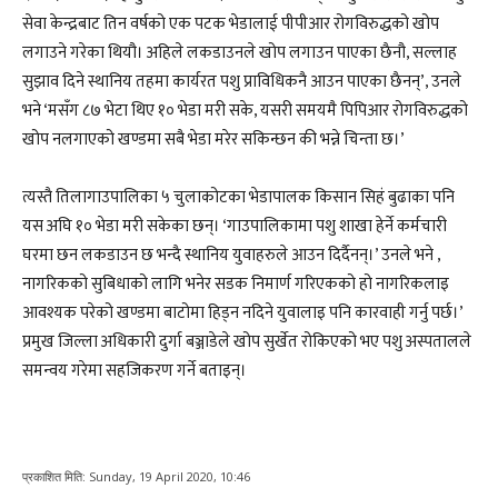
सेवा केन्द्रबाट तिन वर्षको एक पटक भेडालाई पीपीआर रोगविरुद्धको खोप
लगाउने गरेका थियौ। अहिले लकडाउनले खोप लगाउन पाएका छैनौ, सल्लाह
सुझाव दिने स्थानिय तहमा कार्यरत पशु प्राविधिकनै आउन पाएका छैनन्’, उनले
भने ‘मसँग ८७ भेटा थिए १० भेडा मरी सके, यसरी समयमै पिपिआर रोगविरुद्धको
खोप नलगाएको खण्डमा सबै भेडा मरेर सकिन्छन की भन्ने चिन्ता छ।’
त्यस्तै तिलागाउपालिका ५ चुलाकोटका भेडापालक किसान सिहं बुढाका पनि
यस अघि १० भेडा मरी सकेका छन्। ‘गाउपालिकामा पशु शाखा हेर्ने कर्मचारी
घरमा छन लकडाउन छ भन्दै स्थानिय युवाहरुले आउन दिर्दैनन्।’ उनले भने ,
नागरिकको सुबिधाको लागि भनेर सडक निमार्ण गरिएकको हो नागरिकलाइ
आवश्यक परेको खण्डमा बाटोमा हिड्न नदिने युवालाइ पनि कारवाही गर्नु पर्छ।’
प्रमुख जिल्ला अधिकारी दुर्गा बञ्जाडेले खोप सुर्खेत रोकिएको भए पशु अस्पतालले
समन्वय गरेमा सहजिकरण गर्ने बताइन्।
प्रकाशित मिति:
Sunday, 19 April 2020, 10:46