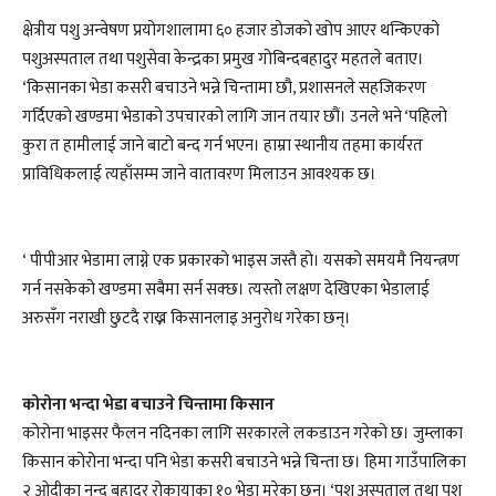
क्षेत्रीय पशु अन्वेषण प्रयोगशालामा ६० हजार डोजको खोप आएर थन्किएको
पशुअस्पताल तथा पशुसेवा केन्द्रका प्रमुख गोबिन्दबहादुर महतले बताए।
‘किसानका भेडा कसरी बचाउने भन्ने चिन्तामा छौ, प्रशासनले सहजिकरण
गर्दिएको खण्डमा भेडाको उपचारको लागि जान तयार छौं। उनले भने ‘पहिलो
कुरा त हामीलाई जाने बाटो बन्द गर्न भएन। हाम्रा स्थानीय तहमा कार्यरत
प्राविधिकलाई त्यहाँसम्म जाने वातावरण मिलाउन आवश्यक छ।
‘ पीपीआर भेडामा लाग्ने एक प्रकारको भाइस जस्तै हो। यसको समयमै नियन्त्रण
गर्न नसकेको खण्डमा सबैमा सर्न सक्छ। त्यस्तो लक्षण देखिएका भेडालाई
अरुसँग नराखी छुटदै राख्न किसानलाइ अनुरोध गरेका छन्।
कोरोना भन्दा भेडा बचाउने चिन्तामा किसान
कोरोना भाइसर फैलन नदिनका लागि सरकारले लकडाउन गरेको छ। जुम्लाका
किसान कोरोना भन्दा पनि भेडा कसरी बचाउने भन्ने चिन्ता छ। हिमा गाउँपालिका
२ ओदीका नन्द बहादुर रोकायाका १० भेडा मरेका छन्। ‘पशु अस्पताल तथा पशु