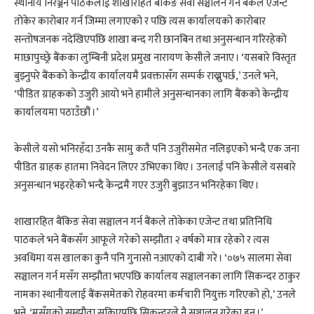
स्थानीय निरञ्जन पाठकलाई शाखारहित बैंकिङ सेवा सञ्चालन गर्न बैंकले एजेन्ट
तोकेर कारोबार गर्न जिम्मा लगाएको र पछि त्यस कार्यालयको कारोबार
सन्तोषजनक नदेखिएपछि शाखा बन्द गरी छानबिन तथा अनुसन्धान गरिरहेको
माछापुच्छ्रे बैंकका लुम्बिनी प्रदेश प्रमुख नारायण केसीले जनाए । ‘यसबारे विस्तृत
बुझ्नुपरे बैंकको केन्द्रीय कार्यालयमै प्रवक्तासँग सम्पर्क राख्नुपर्छ,’ उनले भने,
‘पीडित ग्राहकको उजुरी आयो भने हामीले अनुसन्धानका लागि बैंकको केन्द्रीय
कार्यालयमा पठाउँछौं ।’
केसीले यसो भनिरहँदा उनकै सामु कतै पनि उजुरीसमेत नलिइएको भन्दै एक जना
पीडित ग्राहक हातमा निवेदन लिएर उभिएका थिए । उनलाई पनि केसीले यसबारे
अनुसन्धान भइरहेको भन्दै केन्द्रमै गएर उजुरी बुझाउन भनिरहेका थिए ।
शाखारहित बैंकिङ सेवा सञ्चालन गर्न बैंकले तोकेका एजेन्ट तथा प्रतिनिधि
पाठकले भने बैंकसँग आफूले गरेको सम्झौता २ वर्षको मात्र रहेको र त्यस
अवधिमा यस खालका कुनै पनि गुनासो नआएको दाबी गरे । ‘०७५ सालमा सेवा
सञ्चालन गर्न मसँग सम्झौता भएपछि कार्यालय सञ्चालनका लागि सिकन्दर ठाकुर
नामका स्थानीयलाई बैंकसमेतको रोहवरमा कर्मचारी नियुक्त गरिएको हो,’ उनले
भने, ‘मसँगको सम्झौता सकिएपछि सिकन्दरले नै सञ्चालन गरेका हुन् ।’