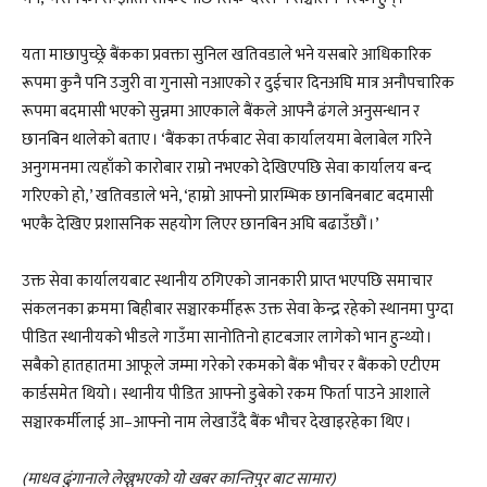
यता माछापुच्छ्रे बैंकका प्रवक्ता सुनिल खतिवडाले भने यसबारे आधिकारिक
रूपमा कुनै पनि उजुरी वा गुनासो नआएको र दुईचार दिनअघि मात्र अनौपचारिक
रूपमा बदमासी भएको सुन्नमा आएकाले बैंकले आफ्नै ढंगले अनुसन्धान र
छानबिन थालेको बताए । ‘बैंकका तर्फबाट सेवा कार्यालयमा बेलाबेल गरिने
अनुगमनमा त्यहाँको कारोबार राम्रो नभएको देखिएपछि सेवा कार्यालय बन्द
गरिएको हो,’ खतिवडाले भने, ‘हाम्रो आफ्नो प्रारम्भिक छानबिनबाट बदमासी
भएकै देखिए प्रशासनिक सहयोग लिएर छानबिन अघि बढाउँछौं ।’
उक्त सेवा कार्यालयबाट स्थानीय ठगिएको जानकारी प्राप्त भएपछि समाचार
संकलनका क्रममा बिहीबार सञ्चारकर्मीहरू उक्त सेवा केन्द्र रहेको स्थानमा पुग्दा
पीडित स्थानीयको भीडले गाउँमा सानोतिनो हाटबजार लागेको भान हुन्थ्यो ।
सबैको हातहातमा आफूले जम्मा गरेको रकमको बैंक भौचर र बैंकको एटीएम
कार्डसमेत थियो । स्थानीय पीडित आफ्नो डुबेको रकम फिर्ता पाउने आशाले
सञ्चारकर्मीलाई आ–आफ्नो नाम लेखाउँदै बैंक भौचर देखाइरहेका थिए ।
(माधव ढुंगानाले लेख्नुभएको यो खबर कान्तिपुर बाट सामार)