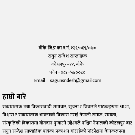
Tuesday, 19 May 2020, 12:29
टोकियो ओलम्पिकको उद्घाटनमा नेपालको झण्डा गौरीकाले बोक्ने
Wednesday, 14 July 2021, 6:30
बाँके जि.प्र.का.द.नं. १२९/०६९/०७०
सगुन सन्देश साप्ताहिक
कोहलपुर–११, बाँके
फोनः–०८१–५४००८०
Email – sagunsndesh@gmail.com
हाम्रो बारे
सकारात्मक तथा विकासवादी समाचार, सूचना र विचारले पाठकहरुमा आशा,
विश्वास र सकारात्मक भावनाको विकास गराई नेपाली समाज, सभ्यता,
संस्कृतिको विकासमा योगदान पुर्‍याउने उद्देश्यले पश्चिम नेपालको कोहलपुर बाट
सगुन सन्देश साप्ताहिक पत्रिका प्रकाशन गरिरहेको परिप्रेक्षमा दैनिकरुपमा