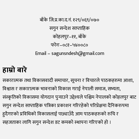
संविधानसभा अध्यक्ष सुवास नेम्वाङको निधन
Tuesday, 12 September 2023, 5:10
बाँके जि.प्र.का.द.नं. १२९/०६९/०७०
सगुन सन्देश साप्ताहिक
कोहलपुर–११, बाँके
फोनः–०८१–५४००८०
Email – sagunsndesh@gmail.com
हाम्रो बारे
सकारात्मक तथा विकासवादी समाचार, सूचना र विचारले पाठकहरुमा आशा,
विश्वास र सकारात्मक भावनाको विकास गराई नेपाली समाज, सभ्यता,
संस्कृतिको विकासमा योगदान पुर्‍याउने उद्देश्यले पश्चिम नेपालको कोहलपुर बाट
सगुन सन्देश साप्ताहिक पत्रिका प्रकाशन गरिरहेको परिप्रेक्षमा दैनिकरुपमा
हुदैगएको प्रविधिको विकासलाई पछ्याउँदै आम पाठकहरुको रुचि र
सहजताका लागि सगुन सन्देश डट कमको स्थापना गरिएको हो ।