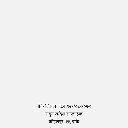
Thursday, 30 April 2020, 17:54
नेपालीहरुले टोकियोमा खोले नेपाली स्कुल हिमालय इन्टरनेशनल एकेडेमी
Monday, 29 March 2021, 17:35
तयार भयो आफैँले कोरोना परीक्षण गर्न मिल्ने किट, हरेक पसलमा उपलब्ध हुने
Saturday, 15 May 2021, 20:40
कोरोनाविरुद्धको खोप परीक्षण सफल,राम्रो काम गरेको दाबी
Tuesday, 19 May 2020, 12:29
बाँके जि.प्र.का.द.नं. १२९/०६९/०७०
सगुन सन्देश साप्ताहिक
कोहलपुर–११, बाँके