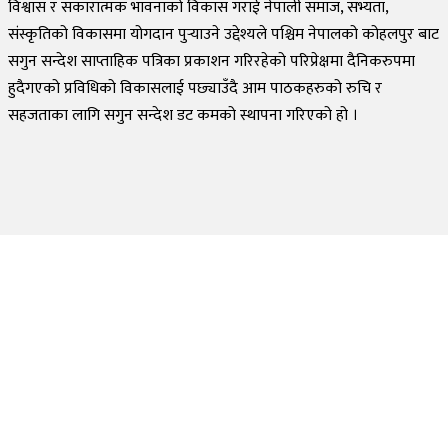
विश्वास र सकारात्मक भावनाको विकास गराई नेपाली समाज, सभ्यता,
संस्कृतिको विकासमा योगदान पुर्‍याउने उद्देश्यले पश्चिम नेपालको कोहलपुर बाट
सगुन सन्देश साप्ताहिक पत्रिका प्रकाशन गरिरहेको परिप्रेक्षमा दैनिकरुपमा
हुदैगएको प्रविधिको विकासलाई पछ्याउँदै आम पाठकहरुको रुचि र
सहजताका लागि सगुन सन्देश डट कमको स्थापना गरिएको हो ।
©
2026
Sagun Sandesh