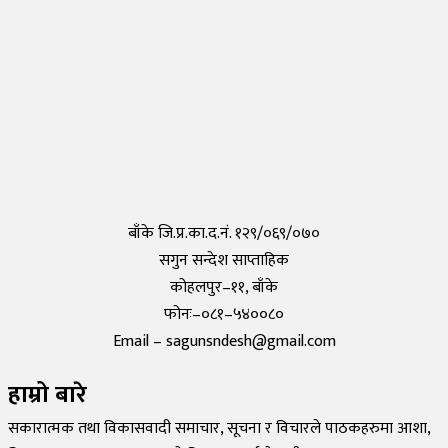
तयार भयो आफैँले कोरोना परीक्षण गर्न मिल्ने किट, हरेक पसलमा उपलब्ध हुने
Saturday, 15 May 2021, 20:40
कोरोनाविरुद्धको खोप परीक्षण सफल,राम्रो काम गरेको दाबी
Tuesday, 19 May 2020, 12:29
बाँके जि.प्र.का.द.नं. १२९/०६९/०७०
सगुन सन्देश साप्ताहिक
कोहलपुर–११, बाँके
फोनः–०८१–५४००८०
Email – sagunsndesh@gmail.com
हाम्रो बारे
सकारात्मक तथा विकासवादी समाचार, सूचना र विचारले पाठकहरुमा आशा,