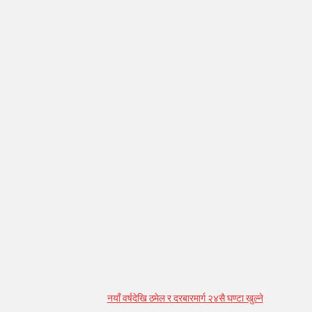
सम्बन्धित् लेख
नयाँ वर्षदेखि ठमेल र दरबारमार्ग २४सै घण्टा खुल्ने