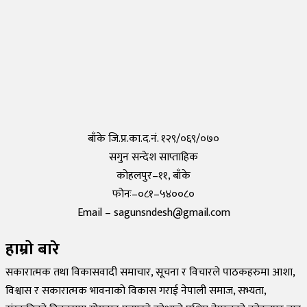
तयार भयो आफैँले कोरोना परीक्षण गर्न मिल्ने किट, हरेक पसलमा उपलब्ध हुने
Saturday, 15 May 2021, 20:40
कोरोनाविरुद्धको खोप परीक्षण सफल,राम्रो काम गरेको दाबी
Tuesday, 19 May 2020, 12:29
बाँके जि.प्र.का.द.नं. १२९/०६९/०७०
सगुन सन्देश साप्ताहिक
कोहलपुर–११, बाँके
फोनः–०८१–५४००८०
Email – sagunsndesh@gmail.com
हाम्रो बारे
सकारात्मक तथा विकासवादी समाचार, सूचना र विचारले पाठकहरुमा आशा,
विश्वास र सकारात्मक भावनाको विकास गराई नेपाली समाज, सभ्यता,