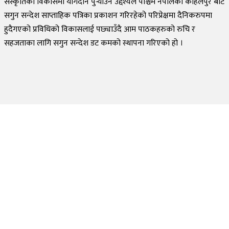
संस्कृतिको विकासमा योगदान पुर्‍याउने उद्देश्यले पश्चिम नेपालको कोहलपुर बाट
सगुन सन्देश साप्ताहिक पत्रिका प्रकाशन गरिरहेको परिप्रेक्षमा दैनिकरुपमा
हुदैगएको प्रविधिको विकासलाई पछ्याउँदै आम पाठकहरुको रुचि र
सहजताका लागि सगुन सन्देश डट कमको स्थापना गरिएको हो ।
©
2026
Sagun Sandesh