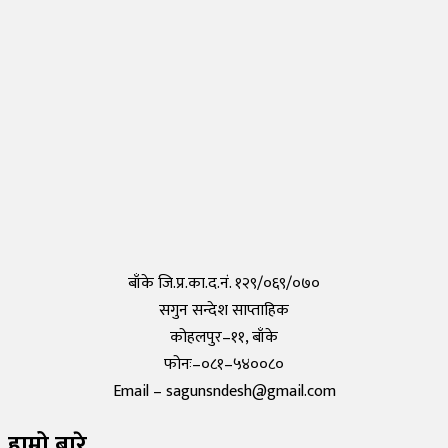
नेपालीहरुले टोकियोमा खोले नेपाली स्कुल हिमालय इन्टरनेशनल एकेडेमी
Monday, 29 March 2021, 17:35
तयार भयो आफैँले कोरोना परीक्षण गर्न मिल्ने किट, हरेक पसलमा उपलब्ध हुने
Saturday, 15 May 2021, 20:40
कोरोनाविरुद्धको खोप परीक्षण सफल,राम्रो काम गरेको दाबी
Tuesday, 19 May 2020, 12:29
बाँके जि.प्र.का.द.नं. १२९/०६९/०७०
सगुन सन्देश साप्ताहिक
कोहलपुर–११, बाँके
फोनः–०८१–५४००८०
Email – sagunsndesh@gmail.com
हाम्रो बारे