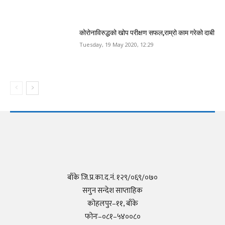
कोरोनाविरुद्धको खोप परीक्षण सफल,राम्रो काम गरेको दाबी
Tuesday, 19 May 2020, 12:29
बाँके जि.प्र.का.द.नं. १२९/०६९/०७०
सगुन सन्देश साप्ताहिक
कोहलपुर–११, बाँके
फोनः–०८१–५४००८०