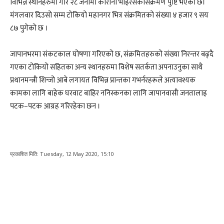
विभिन्न स्थानहरुमा गरि २८ जनामा कोरोना भाइरसकोसंक्रमण पुष्टि भएको छ।
मंगलवार दिउसो सम्म टाेकियाे महानगर भित्र संक्रमितकाे संख्या ४ हजार ९ सय
८७ पुगेको छ ।
जापानभरमा संकटकाल घोषणा गरिएको छ, संक्रमितहरुको संख्या निरन्तर बढ्दै
गएका टोकियो सहितका अन्य स्थानहरुमा विशेष सतर्कता अपनाउनुका साथै
प्रधानमन्त्री शिन्जो आबे लगायत विभिन्न प्रान्तका गभर्नरहरूले अत्यावश्यक
कामका लागि बाहेक घरवाट बाहिर ननिस्कनका लागि जापानवासी जनतालाइ
पटक–पटक आग्रह गरिरहेका छन ।
प्रकाशित मिति:
Tuesday, 12 May 2020, 15:10