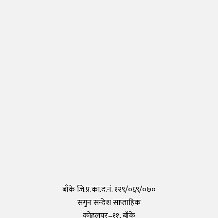
जापानमा थप २ जना नेपालीमा देखियो कोरोना
Thursday, 30 April 2020, 17:54
नेपालीहरुले टोकियोमा खोले नेपाली स्कुल हिमालय इन्टरनेशनल एकेडेमी
Monday, 29 March 2021, 17:35
तयार भयो आफैँले कोरोना परीक्षण गर्न मिल्ने किट, हरेक पसलमा उपलब्ध हुने
Saturday, 15 May 2021, 20:40
कोरोनाविरुद्धको खोप परीक्षण सफल,राम्रो काम गरेको दाबी
Tuesday, 19 May 2020, 12:29
बाँके जि.प्र.का.द.नं. १२९/०६९/०७०
सगुन सन्देश साप्ताहिक
कोहलपुर–११, बाँके