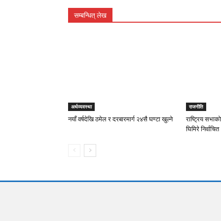
सम्बन्धित् लेख
अर्थव्यवस्था
राजनीति
नयाँ वर्षदेखि ठमेल र दरबारमार्ग २४सै घण्टा खुल्ने
राष्ट्रिय सभाको
घिमिरे निर्वाचित