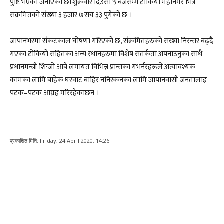
पुष्टि भएको जनाएकाे छ।शुक्रवार दिउसो ५ बजेसम्म टाेकियाे महानगर भित्र
संक्रमितकाे संख्या ३ हजार ७सय ३३ पुगेको छ ।
जापानभरमा संकटकाल घोषणा गरिएको छ, संक्रमितहरुको संख्या निरन्तर बढ्दै
गएका टोकियो सहितका अन्य स्थानहरुमा विशेष सतर्कता अपनाउनुका साथै
प्रधानमन्त्री शिन्जो आबे लगायत विभिन्न प्रान्तका गभर्नरहरूले अत्यावश्यक
कामका लागि बाहेक घरवाट बाहिर ननिस्कनका लागि जापानवासी जनतालाइ
पटक–पटक आग्रह गरिरहेकाछन ।
प्रकाशित मिति:
Friday, 24 April 2020, 14:26