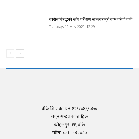
कोरोनाविरुद्धको खोप परीक्षण सफल,राम्रो काम गरेको दाबी
Tuesday, 19 May 2020, 12:29
बाँके जि.प्र.का.द.नं. १२९/०६९/०७०
सगुन सन्देश साप्ताहिक
कोहलपुर–११, बाँके
फोनः–०८१–५४००८०