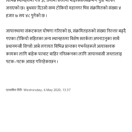
विभिन्न स्थानहरुमा गरि ३८ जनामा कोरोना भाइरसकोसंक्रमण पुष्टि भएको
जनाएकाे छ। बुधवार दिउसो सम्म टाेकियाे महानगर भित्र संक्रमितकाे संख्या ४
हजार ७ सय ४८ पुगेको छ ।
जापानभरमा संकटकाल घोषणा गरिएको छ, संक्रमितहरुको संख्या निरन्तर बढ्दै
गएका टोकियो सहितका अन्य स्थानहरुमा विशेष सतर्कता अपनाउनुका साथै
प्रधानमन्त्री शिन्जो आबे लगायत विभिन्न प्रान्तका गभर्नरहरूले अत्यावश्यक
कामका लागि बाहेक घरवाट बाहिर ननिस्कनका लागि जापानवासी जनतालाइ
पटक–पटक आग्रह गरिरहेकाछन ।
प्रकाशित मिति:
Wednesday, 6 May 2020, 13:37