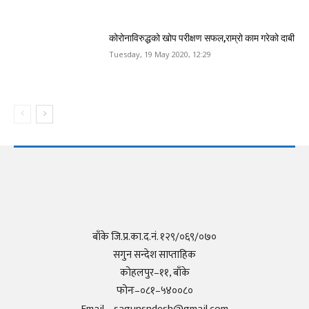
कोरोनाविरुद्धको खोप परीक्षण सफल,राम्रो काम गरेको दाबी
Tuesday, 19 May 2020, 12:29
बाँके जि.प्र.का.द.नं. १२९/०६९/०७०
सगुन सन्देश साप्ताहिक
कोहलपुर–११, बाँके
फोनः–०८१–५४००८०
Email – sagunsndesh@gmail.com