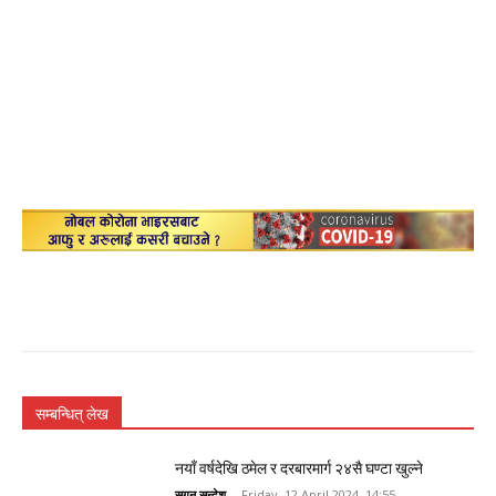
सम्बन्धित् लेख
नयाँ वर्षदेखि ठमेल र दरबारमार्ग २४सै घण्टा खुल्ने
सगुन सन्देश
-
Friday, 12 April 2024, 14:55