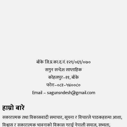
तयार भयो आफैँले कोरोना परीक्षण गर्न मिल्ने किट, हरेक पसलमा उपलब्ध हुने
Saturday, 15 May 2021, 20:40
कोरोनाविरुद्धको खोप परीक्षण सफल,राम्रो काम गरेको दाबी
Tuesday, 19 May 2020, 12:29
बाँके जि.प्र.का.द.नं. १२९/०६९/०७०
सगुन सन्देश साप्ताहिक
कोहलपुर–११, बाँके
फोनः–०८१–५४००८०
Email – sagunsndesh@gmail.com
हाम्रो बारे
सकारात्मक तथा विकासवादी समाचार, सूचना र विचारले पाठकहरुमा आशा,
विश्वास र सकारात्मक भावनाको विकास गराई नेपाली समाज, सभ्यता,