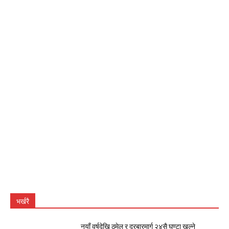
भर्खरै
नयाँ वर्षदेखि ठमेल र दरबारमार्ग २४सै घण्टा खुल्ने