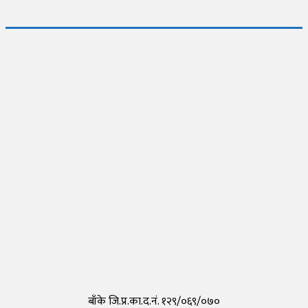
लोकप्रिय
जापानमा थप २ जना नेपालीमा देखियो कोरोना
Thursday, 30 April 2020, 17:54
नेपालीहरुले टोकियोमा खोले नेपाली स्कुल हिमालय इन्टरनेशनल एकेडेमी
Monday, 29 March 2021, 17:35
तयार भयो आफैँले कोरोना परीक्षण गर्न मिल्ने किट, हरेक पसलमा उपलब्ध हुने
Saturday, 15 May 2021, 20:40
कोरोनाविरुद्धको खोप परीक्षण सफल,राम्रो काम गरेको दाबी
Tuesday, 19 May 2020, 12:29
बाँके जि.प्र.का.द.नं. १२९/०६९/०७०