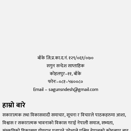
तयार भयो आफैँले कोरोना परीक्षण गर्न मिल्ने किट, हरेक पसलमा उपलब्ध हुने
Saturday, 15 May 2021, 20:40
कोरोनाविरुद्धको खोप परीक्षण सफल,राम्रो काम गरेको दाबी
Tuesday, 19 May 2020, 12:29
बाँके जि.प्र.का.द.नं. १२९/०६९/०७०
सगुन सन्देश साप्ताहिक
कोहलपुर–११, बाँके
फोनः–०८१–५४००८०
Email – sagunsndesh@gmail.com
हाम्रो बारे
सकारात्मक तथा विकासवादी समाचार, सूचना र विचारले पाठकहरुमा आशा,
विश्वास र सकारात्मक भावनाको विकास गराई नेपाली समाज, सभ्यता,
संस्कृतिको विकासमा योगदान पुर्‍याउने उद्देश्यले पश्चिम नेपालको कोहलपुर बाट