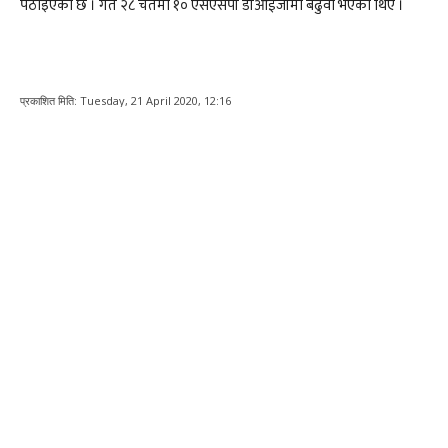
पठाइएको छ । गत २८ चैतमा १० एसएसपी डीआईजीमा बढुवा भएका थिए ।
प्रकाशित मिति:
Tuesday, 21 April 2020, 12:16