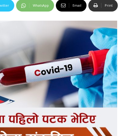
witter
WhatsApp
Email
Print