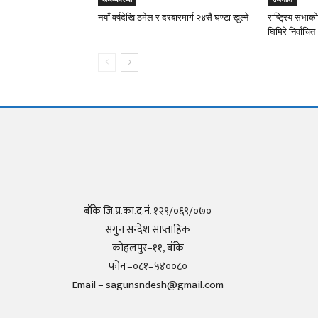
नयाँ वर्षदेखि ठमेल र दरबारमार्ग २४सै घण्टा खुल्ने
राष्ट्रिय सभाको
घिमिरे निर्वाचित
बाँके जि.प्र.का.द.नं. १२९/०६९/०७०
सगुन सन्देश साप्ताहिक
कोहलपुर–११, बाँके
फोनः–०८१–५४००८०
Email – sagunsndesh@gmail.com