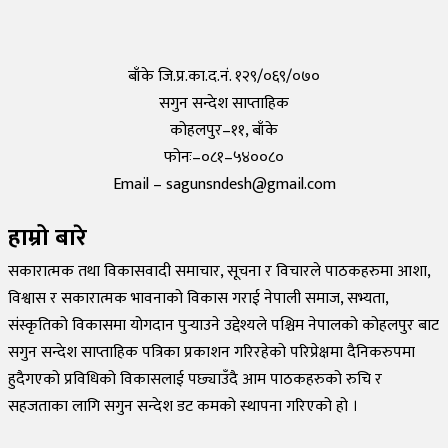
कोरोनाविरुद्धको खोप परीक्षण सफल,राम्रो काम गरेको दाबी
Tuesday, 19 May 2020, 12:29
बाँके जि.प्र.का.द.नं. १२९/०६९/०७०
सगुन सन्देश साप्ताहिक
कोहलपुर–११, बाँके
फोनः–०८१–५४००८०
Email – sagunsndesh@gmail.com
हाम्रो बारे
सकारात्मक तथा विकासवादी समाचार, सूचना र विचारले पाठकहरुमा आशा,
विश्वास र सकारात्मक भावनाको विकास गराई नेपाली समाज, सभ्यता,
संस्कृतिको विकासमा योगदान पुर्‍याउने उद्देश्यले पश्चिम नेपालको कोहलपुर बाट
सगुन सन्देश साप्ताहिक पत्रिका प्रकाशन गरिरहेको परिप्रेक्षमा दैनिकरुपमा
हुदैगएको प्रविधिको विकासलाई पछ्याउँदै आम पाठकहरुको रुचि र
सहजताका लागि सगुन सन्देश डट कमको स्थापना गरिएको हो ।