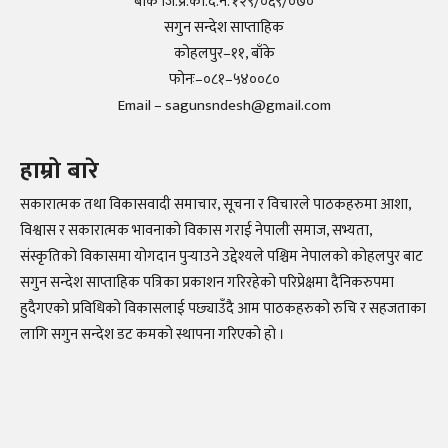
बाँके जि.प्र.का.द.नं. १२९/०६९/०७०
सगुन सन्देश साप्ताहिक
कोहलपुर–११, बाँके
फोनः–०८१–५४००८०
Email – sagunsndesh@gmail.com
हाम्रो बारे
सकारात्मक तथा विकासवादी समाचार, सूचना र विचारले पाठकहरुमा आशा,
विश्वास र सकारात्मक भावनाको विकास गराई नेपाली समाज, सभ्यता,
संस्कृतिको विकासमा योगदान पुर्‍याउने उद्देश्यले पश्चिम नेपालको कोहलपुर बाट
सगुन सन्देश साप्ताहिक पत्रिका प्रकाशन गरिरहेको परिप्रेक्षमा दैनिकरुपमा
हुदैगएको प्रविधिको विकासलाई पछ्याउँदै आम पाठकहरुको रुचि र सहजताका
लागि सगुन सन्देश डट कमको स्थापना गरिएको हो ।