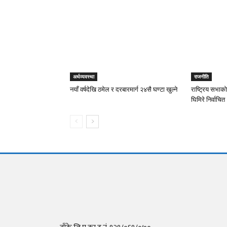
अर्थव्यवस्था
राजनीति
नयाँ वर्षदेखि ठमेल र दरबारमार्ग २४सै घण्टा खुल्ने
राष्ट्रिय सभाको
घिमिरे निर्वाचित