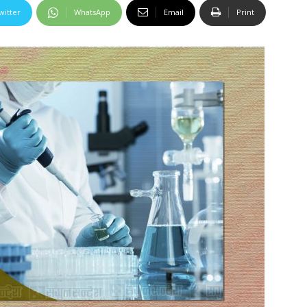
witter
WhatsApp
Email
Print