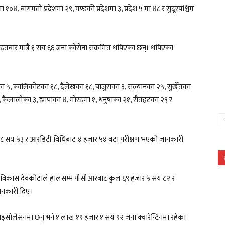
ा १०४, बागमती प्रदेशमा २९, गण्डकी प्रदेशमा ३, प्रदेश ५ मा ४८ र सुदूरपश्चिम
 आइतबार मात्रै १ सय ६६ जना कोरोना संक्रमित थपिएका छन्। थपिएका
्साका ५, कालिकोटका १८, दैलेखका १८, बाजुराका ३, सल्यानका २५, सुर्खेतका
१२, कैलालीका ३, झापाका ४, मोरङमा १, धनुषाका २१, रौतहटका २९ र
र ८ सय ५३ र आरडिटी विधिबाट ४ हजार ५४ वटा परीक्षण भएको जानकारी
डा. विकास देवकोटाले हालसम्म पीसीआरबाट कुल ६९ हजार ५ सय ८२ र
ानकारी दिए।
सोलेसनमा छन् भने १ लाख १९ हजार १ सय ९२ जना क्वारेन्टिनमा रहेका