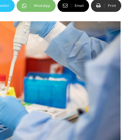
witter
WhatsApp
Email
Print