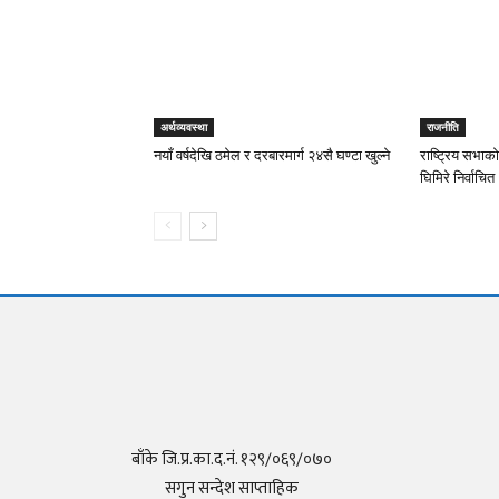
अर्थव्यवस्था
राजनीति
नयाँ वर्षदेखि ठमेल र दरबारमार्ग २४सै घण्टा खुल्ने
राष्ट्रिय सभाको
घिमिरे निर्वाचित
बाँके जि.प्र.का.द.नं. १२९/०६९/०७०
सगुन सन्देश साप्ताहिक