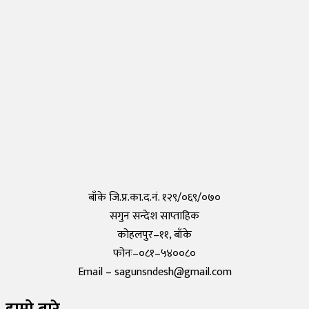
नेपालीहरुले टोकियोमा खोले नेपाली स्कुल हिमालय इन्टरनेशनल एकेडेमी
Monday, 29 March 2021, 17:35
तयार भयो आफैँले कोरोना परीक्षण गर्न मिल्ने किट, हरेक पसलमा उपलब्ध हुने
Saturday, 15 May 2021, 20:40
कोरोनाविरुद्धको खोप परीक्षण सफल,राम्रो काम गरेको दाबी
Tuesday, 19 May 2020, 12:29
बाँके जि.प्र.का.द.नं. १२९/०६९/०७०
सगुन सन्देश साप्ताहिक
कोहलपुर–११, बाँके
फोनः–०८१–५४००८०
Email – sagunsndesh@gmail.com