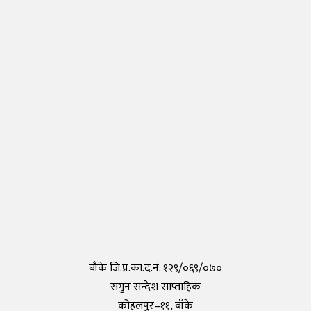
जापानमा थप २ जना नेपालीमा देखियो कोरोना
Thursday, 30 April 2020, 17:54
नेपालीहरुले टोकियोमा खोले नेपाली स्कुल हिमालय इन्टरनेशनल एकेडेमी
Monday, 29 March 2021, 17:35
तयार भयो आफैँले कोरोना परीक्षण गर्न मिल्ने किट, हरेक पसलमा उपलब्ध हुने
Saturday, 15 May 2021, 20:40
कोरोनाविरुद्धको खोप परीक्षण सफल,राम्रो काम गरेको दाबी
Tuesday, 19 May 2020, 12:29
बाँके जि.प्र.का.द.नं. १२९/०६९/०७०
सगुन सन्देश साप्ताहिक
कोहलपुर–११, बाँके