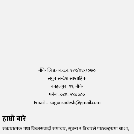
Monday, 29 March 2021, 17:35
तयार भयो आफैँले कोरोना परीक्षण गर्न मिल्ने किट, हरेक पसलमा उपलब्ध हुने
Saturday, 15 May 2021, 20:40
कोरोनाविरुद्धको खोप परीक्षण सफल,राम्रो काम गरेको दाबी
Tuesday, 19 May 2020, 12:29
बाँके जि.प्र.का.द.नं. १२९/०६९/०७०
सगुन सन्देश साप्ताहिक
कोहलपुर–११, बाँके
फोनः–०८१–५४००८०
Email – sagunsndesh@gmail.com
हाम्रो बारे
सकारात्मक तथा विकासवादी समाचार, सूचना र विचारले पाठकहरुमा आशा,