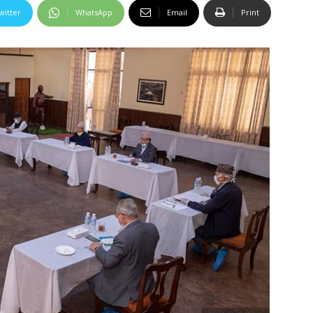
witter
WhatsApp
Email
Print