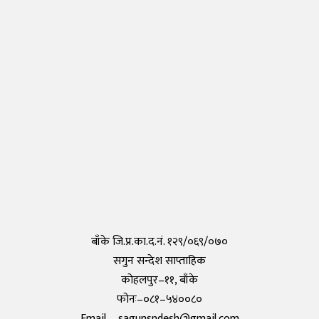
Thursday, 30 April 2020, 17:54
नेपालीहरुले टोकियोमा खोले नेपाली स्कुल हिमालय इन्टरनेशनल एकेडेमी
Monday, 29 March 2021, 17:35
तयार भयो आफैँले कोरोना परीक्षण गर्न मिल्ने किट, हरेक पसलमा उपलब्ध हुने
Saturday, 15 May 2021, 20:40
कोरोनाविरुद्धको खोप परीक्षण सफल,राम्रो काम गरेको दाबी
Tuesday, 19 May 2020, 12:29
बाँके जि.प्र.का.द.नं. १२९/०६९/०७०
सगुन सन्देश साप्ताहिक
कोहलपुर–११, बाँके
फोनः–०८१–५४००८०
Email – sagunsndesh@gmail.com