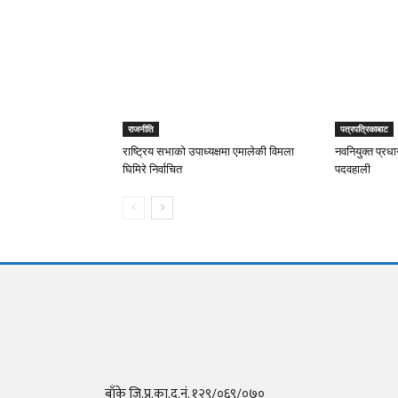
राजनीति
पत्रपत्रिकाबाट
राष्ट्रिय सभाको उपाध्यक्षमा एमालेकी विमला
नवनियुक्त प्रधान
घिमिरे निर्वाचित
पदवहाली
बाँके जि.प्र.का.द.नं. १२९/०६९/०७०