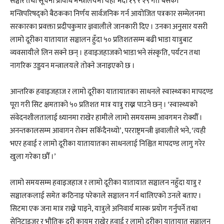
सञ्चार तथा सूचना प्रविधि मन्त्रालयमा यही भदौ १९ र २९ गते बसेको
मन्त्रिपरिषद्को बैठकका निर्णय सार्वजनिक गर्न आयोजित पत्रकार सम्मेलनमा
सरकारका प्रवक्ता प्रदीपकुमार ज्ञवालीले जानकारी दिए । उनका अनुसार यसरी
लामो दूरीका यातायात सञ्चालन हुँदा ५० प्रतिशतसम्म बढी भाडा यात्रुबाट
व्यवसायीले लिन सक्ने छन् । हवाइजहाजको भाडा भने संस्कृति, पर्यटन तथा
नागरिक उड्डयन मन्त्रालयले तोक्ने जनाइएको छ ।
आन्तरिक हवाइजहाज र लामो दूरीका यातायातका साधनले स्वास्थ्यका मापदण्ड
पूरा गरी सिट क्षमताको ५० प्रतिशत मात्र यात्रु राख्न पाउने छन् । ‘स्वास्थ्यको
संवेदनशीलतालाई ध्यानमा राखेर हामीले लामो समयसम्म आवगमन रोक्यौँ ।
अनन्तकालसम्म आवागन रोक्न सकिँदैनथ्यो’, परराष्ट्रमन्त्री ज्ञवालीले भने, ‘त्यही
भएर हवाई र लामो दूरीका यातायातका साधनलाई निश्चित मापदण्ड लागु गरेर
खुला गरेका छौँ ।’
लामो समयसम्म हवाइजहाज र लामो दूरीका यातायात सञ्चालन नहुँदा यात्रु र
सञ्चालकलाई समेत कठिनाइ परेकाले सञ्चालन गर्न थालिएको उनले बताए ।
सिटमा एक जना मात्र राख्ने पाइने, यात्रुले अनिवार्य मास्क प्रयोग गर्नुपर्ने तथा
सेनिटाइजर र भौतिक दूरी कायम राखेर हवाई र लामो दूरीका यातायात सञ्चालन