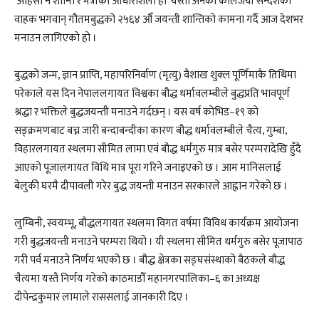
‘अहिंसा नै शान्ति र मैत्रीको आधारशिला हो’ यस्ता अनेकौँ कालजयी सन्देशका
वाहक भगवान् गौतमबुद्धको २५६४ औँ जयन्ती शान्तिको कामना गर्दै आज देशभर
मनाउन लागिएको हो ।
बुद्धको जन्म, ज्ञान प्राप्ति, महापरिनिर्वाण (मृत्यु) वैशाख शुक्ल पूर्णिमाकै तिथिमा
परेकाले यस दिन नेपाललगायत विश्वका बौद्ध धर्मावलम्बीले बुद्धप्रति भावपूर्ण
श्रद्धा र भक्तिले बुद्धजयन्ती मनाउने गर्दछन् । यस वर्ष कोभिड–१९ को
सङ्क्रमणबाट बच्न जारी बन्दाबन्दीका कारण बौद्ध धर्मावलम्बीले चैत्य, गुम्बा,
विहारलगायत स्थलमा सीमित लामा एवं बौद्ध धर्मगुरु मात्र बसेर परम्परादेखि हुँदै
आएको पूजालगायत विधि मात्र पूरा गरिने जनाइएको छ । आम मानिसलाई
बेलुकी घरमै दीपावली गरेर बुद्ध जयन्ती मनाउन सरकारले आह्वान गरेको छ ।
लुम्बिनी, स्वयम्भू, बौद्धलगायत स्थलमा विगत वर्षमा विविध कार्यक्रम आयोजना
गरी बुद्धजयन्ती मनाउने परम्परा थियो । यी स्थलमा सीमित धर्मगुरु बसेर पूजापाठ
गरी पर्व मनाउने निर्णय भएको छ । बौद्ध क्षेत्रका सङ्घसंस्थाको बैठकले बौद्ध
चैत्यमा यस्तै निर्णय गरेको काठमाडौँ महानगरपालिका–६ का अध्यक्ष
दीपेन्द्रकुमार लामाले राससलाई जानकारी दिए ।