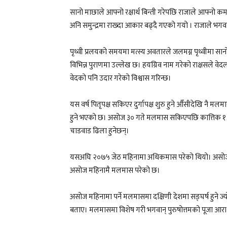
सानो माछाले आफ्नो रक्षार्थ बिन्ती गरेपछि राजाले आफ्नो
अनि समुन्द्रमा राख्दा आकार बढ्दै गएको गयो । राजाले भगवा
पृथ्वी प्रलयको समयमा मत्स्य अवतारले जलमग्न पृथ्वीमा सानो 
विभिन्न पुराणमा उल्लेख छ। हयग्रिव नाम गरेको राक्षसले वेद
वेदको पनि उदार गरेको विश्वास गरिन्छ।
यस वर्ष पितृपक्ष सकिएर दुर्गापक्ष शुरु हुने औँसीदेखि नै 
हुने भएको छ। असोज ३० गते मलमास सकिएपछि कात्तिक १ ग
चाडवाड ढिला हुनेछन्।
यसअघि २०७५ जेठ महिनामा अधिकमास परेको थियो। असोज मह
असोज महिनामै मलमास परेको छ।
असोज महिनामा पर्ने मलमासमा दक्षिणी देशमा सङ्घर्ष हुने ज्
बताए। मलमासमा विशेष गरी भगवान् पुरुषोत्तमको पूजा आराधना