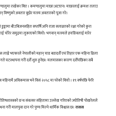
 कमण्डलुमा राखेका थिए । कमण्डलुमा माछा अटाएन। माछालाई क्रमशः तलाउ
न् विष्णुको अवतार बुझेर मत्स्य अवतारको पूजा गरे।
डुङ्गामा बीउबिजनसहित सप्तर्षि अनि राजा सत्यव्रतको रक्षा गरेको कुरा
लाई चोरेर समुद्रमा लुकाएको थियो। भगवान् मत्स्यले हयग्रिवलाई मारेर
मलमास लाग्ने भएकाले नेपालीको महान् चाड बडादशैँ एवं तिहार एक महिना ढिला
ते घटस्थापना गरी दशैँ शुरु हुनेछ। मलमासका कारण दशैँपछिका सबै
िनामै अधिकमास भने विसं २०५८ मा परेको थियो । १९ वर्षपछि फेरि
योतिषशास्त्रको ग्रन्थ संवत्सर संहितामा उल्लेख गरिएको ज्योतिषी पोखरेलले
 गरी मालपुवा दान गरे पुण्य मिल्ने धार्मिक विश्वास छ।
रासस