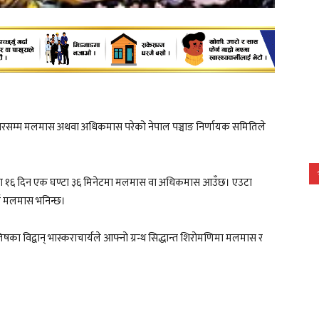
्रबारसम्म मलमास अथवा अधिकमास परेको नेपाल पञ्चाङ निर्णायक समितिले
२ महिना १६ दिन एक घण्टा ३६ मिनेटमा मलमास वा अधिकमास आउँछ। एउटा
लाई मलमास भनिन्छ।
ोतिषका विद्वान् भास्कराचार्यले आफ्नो ग्रन्थ सिद्धान्त शिरोमणिमा मलमास र