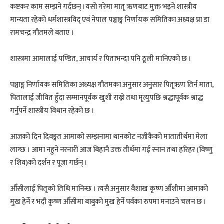
कष्टकर काम सम्झने गर्दछन् ।यसो गरेमा मातृ ऋणबाट मुक्त भइने शास्त्रीय
मान्यता रहेको धर्मशास्त्रविद् एवं नेपाल पञ्चाङ्ग निर्णायक समितिका अध्यक्ष प्रा डा
रामचन्द्र गौतमले बताए ।
शास्त्रमा आमालाई पण्डित, आचार्य र पिताभन्दा पनि ठूली मानिएको छ ।
पञ्चाङ्ग निर्णायक समितिका अध्यक्ष गौतमका अनुसार अनुसार पितृऋण तिर्न माता,
पितालाई जीवित हुँदा सम्मानपूर्वक खुशी राख्ने तथा मृत्युपछि श्रद्धापूर्वक श्राद्ध
गर्नुपर्ने शास्त्रीय विधान रहेको छ ।
आजको दिन दिवङ्गत आमाको सम्झनामा थानकोट नजीकैको मातातीर्थमा मेला
लाग्छ । आमा नहुने नरनारी आज बिहानै उक्त तीर्थमा गई स्नान तथा हरिहर (विष्णु
र शिव)को दर्शन र पूजा गर्छन् ।
औँसीलाई पितृको तिथि मानिन्छ । त्यसै अनुसार वैशाख कृष्ण औँशीमा आमाको
मुख हेर्ने र भदौ कृष्ण औँसीमा बाबुको मुख हेर्ने पर्वका रुपमा मनाउने चलन छ ।