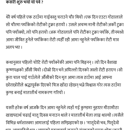
कसरी शुरु भयो यो पर्व ?
धेरै वर्ष पहिले एक ठाउँमा गाईवस्तु चराउने चौर थियो ।एक दिन एउटा गोठालाले
सो चौरमा फ्याँकेको रोटीको टुक्रा हरायो । उसले अचम्म मानी रोटीको अर्को टुक्रा
पनि फ्याँक्यो, त्यो पनि हरायो ।अरू गोठालाले पनि रोटीका टुक्रा फ्याँके, तीनमध्ये
आमा जीवित हुनेले फ्याँकेका रोटी त्यहीँ रही आमा नहुनेले फ्याँकेका रोटी मात्र
अलप भए ।
कथानुसार पहिलो चोटि रोटी फ्याँक्नेकी आमा पनि थिइनन् । त्यो दिन वैशाख
कृष्णपक्षको औँसी थियो ।दोस्रो दिन भने अघिल्लो दिनको जस्तो रोटी हराएन ।सो
कुरा चाल पाई गाउँलेले औँसीको दिन मृत आमा त्यस ठाउँमा आई आफ्ना
छोराछोरीले श्रद्धापूर्वक दिएको चिज खाँदा रहेछन् भन्ने विश्वास गरेर त्यस ठाउँमा
कुण्ड बनाई मातातीर्थ नामकरण गरियो ।
यसरी हरेक वर्ष आजकै दिन आमा नहुनेले त्यहाँ गई कुण्डमा नुहाएर मीठामीठा
खाद्यपदार्थ चढाई मातृ दिवस मनाउन थाले र मातातीर्थ मेला लाग्न थाल्यो ।त्यसैले
विभिन्न धर्मशास्त्रमा आमालाई पहिला सम्झिइएको छ । ‘मातृदेवो भव, पितृदेवो