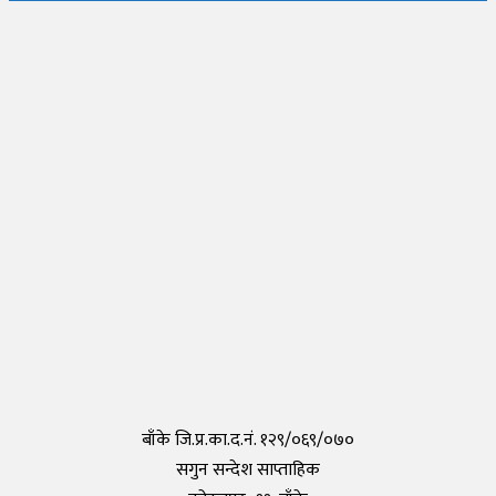
जापानमा थप २ जना नेपालीमा देखियो कोरोना
Thursday, 30 April 2020, 17:54
नेपालीहरुले टोकियोमा खोले नेपाली स्कुल हिमालय इन्टरनेशनल एकेडेमी
Monday, 29 March 2021, 17:35
तयार भयो आफैँले कोरोना परीक्षण गर्न मिल्ने किट, हरेक पसलमा उपलब्ध हुने
Saturday, 15 May 2021, 20:40
कोरोनाविरुद्धको खोप परीक्षण सफल,राम्रो काम गरेको दाबी
Tuesday, 19 May 2020, 12:29
बाँके जि.प्र.का.द.नं. १२९/०६९/०७०
सगुन सन्देश साप्ताहिक