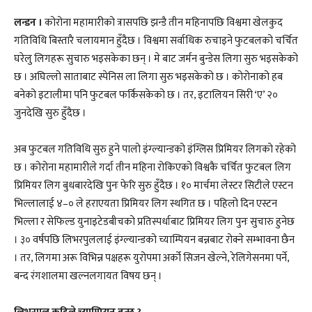
लन्डन ।
कोरोना महामारीको त्रासपछि झन्डै तीन महिनापछि विश्वमा खेलकुद
गतिविधि बिस्तारै चलायमान हुँदैछ । विश्वमा सर्वाधिक रुचाइने फुटबलको चर्चित
घरेलु लिगहरू सुचारु भइसकेका छन् । मे बाट जर्मन बुन्डेस लिगा सुरु भइसकेको
छ । अघिल्लो साताबाट स्पेनिस ला लिगा सुरु भइसकेको छ । कोरोनाको हब
बनेको इटालीमा पनि फुटबल फर्किसकेको छ । तर, इटालियन सिरी ‘ए’ २०
जुनदेखि सुरु हुँदैछ ।
अब फुटबल गतिविधि सुरु हुने पालो इंग्ल्यान्डको इंग्लिस प्रिमियर लिगको रहेको
छ । कोरोना महामारीले गर्दा तीन महिना रोकिएको विश्वकै चर्चित फुटबल लिग
प्रिमियर लिग बुधबारदेखि पुनः फेरि सुरु हुँदैछ । १० मार्चमा लेस्टर सिटीले एस्टन
भिल्लालाई ४–० ले हराएयता प्रिमियर लिग स्थगित छ । पहिलो दिन एस्टन
भिल्ला र सेफिल्ड युनाइटेडबीचको प्रतिस्पर्धाबाट प्रिमियर लिग पुनः सुचारु हुनेछ
। ३० वर्षपछि लिभरपुललाई इंग्ल्यान्डको च्याम्पियन बन्नबाट रोक्ने सम्भावना छैन
। तर, लिगमा अरू विभिन्न पक्षहरू युरोपमा अर्को सिजन खेल्ने, रेलिगेसनमा पर्ने,
बन्द रंगशालमा खल्नलगायत विषय छन् ।