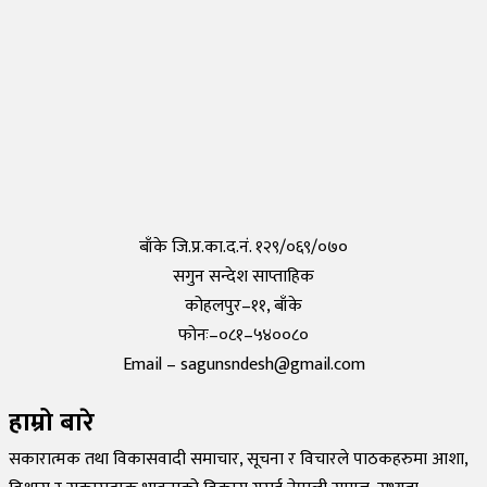
तयार भयो आफैँले कोरोना परीक्षण गर्न मिल्ने किट, हरेक पसलमा उपलब्ध हुने
Saturday, 15 May 2021, 20:40
कोरोनाविरुद्धको खोप परीक्षण सफल,राम्रो काम गरेको दाबी
Tuesday, 19 May 2020, 12:29
बाँके जि.प्र.का.द.नं. १२९/०६९/०७०
सगुन सन्देश साप्ताहिक
कोहलपुर–११, बाँके
फोनः–०८१–५४००८०
Email – sagunsndesh@gmail.com
हाम्रो बारे
सकारात्मक तथा विकासवादी समाचार, सूचना र विचारले पाठकहरुमा आशा,