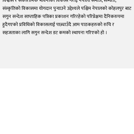
विश्वास र सकारात्मक भावनाको विकास गराई नेपाली समाज, सभ्यता,
संस्कृतिको विकासमा योगदान पुर्‍याउने उद्देश्यले पश्चिम नेपालको कोहलपुर बाट
सगुन सन्देश साप्ताहिक पत्रिका प्रकाशन गरिरहेको परिप्रेक्षमा दैनिकरुपमा
हुदैगएको प्रविधिको विकासलाई पछ्याउँदै आम पाठकहरुको रुचि र
सहजताका लागि सगुन सन्देश डट कमको स्थापना गरिएको हो ।
©
2026
Sagun Sandesh