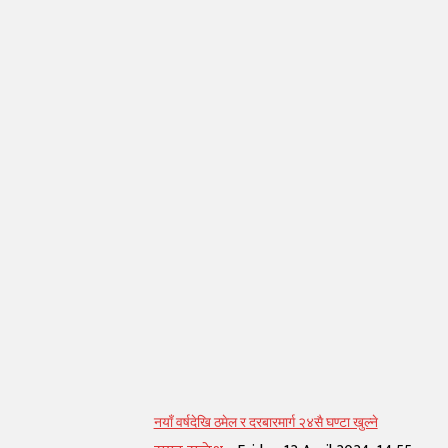
सम्बन्धित् लेख
नयाँ वर्षदेखि ठमेल र दरबारमार्ग २४सै घण्टा खुल्ने