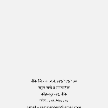
नेपालीहरुले टोकियोमा खोले नेपाली स्कुल हिमालय इन्टरनेशनल एकेडेमी
Monday, 29 March 2021, 17:35
तयार भयो आफैँले कोरोना परीक्षण गर्न मिल्ने किट, हरेक पसलमा उपलब्ध हुने
Saturday, 15 May 2021, 20:40
कोरोनाविरुद्धको खोप परीक्षण सफल,राम्रो काम गरेको दाबी
Tuesday, 19 May 2020, 12:29
बाँके जि.प्र.का.द.नं. १२९/०६९/०७०
सगुन सन्देश साप्ताहिक
कोहलपुर–११, बाँके
फोनः–०८१–५४००८०
Email – sagunsndesh@gmail.com