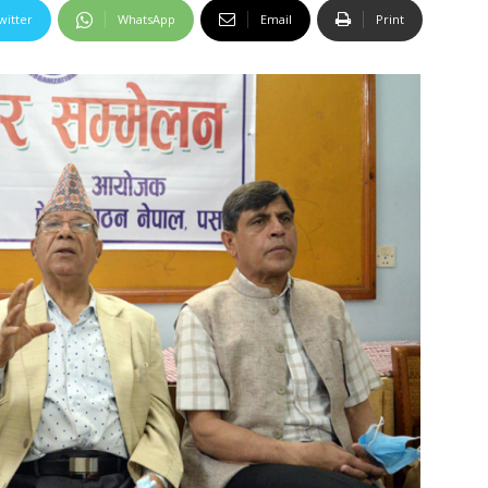
witter
WhatsApp
Email
Print