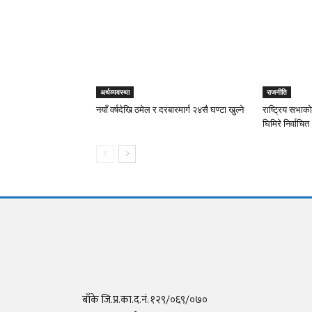
अर्थव्यवस्था
राजनीति
नयाँ वर्षदेखि ठमेल र दरबारमार्ग २४सै घण्टा खुल्ने
राष्ट्रिय सभाको
घिमिरे निर्वाचित
बाँके जि.प्र.का.द.नं. १२९/०६९/०७०