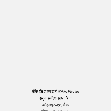
Thursday, 30 April 2020, 17:54
नेपालीहरुले टोकियोमा खोले नेपाली स्कुल हिमालय इन्टरनेशनल एकेडेमी
Monday, 29 March 2021, 17:35
तयार भयो आफैँले कोरोना परीक्षण गर्न मिल्ने किट, हरेक पसलमा उपलब्ध हुने
Saturday, 15 May 2021, 20:40
कोरोनाविरुद्धको खोप परीक्षण सफल,राम्रो काम गरेको दाबी
Tuesday, 19 May 2020, 12:29
बाँके जि.प्र.का.द.नं. १२९/०६९/०७०
सगुन सन्देश साप्ताहिक
कोहलपुर–११, बाँके