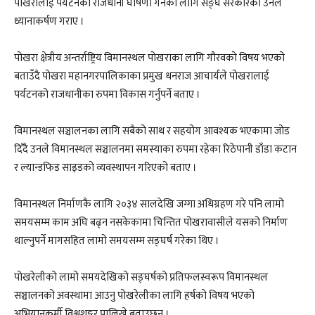
पोखरालाई पर्यटनको राजधानी घोषणा गर्नका लागि सङ्घ सरकारको उनले
ध्यानाकर्षण गराए ।
पोखरा क्षेत्रीय अन्तर्राष्ट्रिय विमानस्थल पोखराका लागि गौरवको विषय भएको
बताउँदै पोखरा महानगरपालिकाका प्रमुख धनराज आचार्यले पोखरालाई
पर्यटनको राजधानीका रुपमा विकास गर्नुपर्ने बताए ।
विमानस्थल सञ्चालनका लागि सबैको साथ र सहयोग आवश्यक भएकामा जोड
दिँदै उनले विमानस्थल सञ्चालनमा समस्याका रुपमा रहेका रिठेपानी डाँडा कटान
र ल्यान्डफिड साइडको व्यवस्थापन गरिएको बताए ।
विमानस्थल निर्माणकै लागि २०३४ सालदेखि जग्गा अधिग्रहण गरे पनि लामो
समयसम्म काम अघि बढ्न नसकेकामा चिन्तित पोखरावासीले यसको निर्माण
थाल्नुपर्ने मागसहित लामो समयसम्म सङ्घर्ष गरेका थिए ।
पोखरेलीको लामो समयदेखिको सङ्घर्षको प्रतिफलस्वरूप विमानस्थल
सञ्चालनको अवस्थामा आउनु पोखरेलीका लागि हर्षको विषय भएको
अभियानकर्मी विश्वशङ्कर पालिखे बताउछन् ।