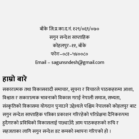
कोरोनाविरुद्धको खोप परीक्षण सफल,राम्रो काम गरेको दाबी
Tuesday, 19 May 2020, 12:29
बाँके जि.प्र.का.द.नं. १२९/०६९/०७०
सगुन सन्देश साप्ताहिक
कोहलपुर–११, बाँके
फोनः–०८१–५४००८०
Email – sagunsndesh@gmail.com
हाम्रो बारे
सकारात्मक तथा विकासवादी समाचार, सूचना र विचारले पाठकहरुमा आशा,
विश्वास र सकारात्मक भावनाको विकास गराई नेपाली समाज, सभ्यता,
संस्कृतिको विकासमा योगदान पुर्‍याउने उद्देश्यले पश्चिम नेपालको कोहलपुर बाट
सगुन सन्देश साप्ताहिक पत्रिका प्रकाशन गरिरहेको परिप्रेक्षमा दैनिकरुपमा
हुदैगएको प्रविधिको विकासलाई पछ्याउँदै आम पाठकहरुको रुचि र
सहजताका लागि सगुन सन्देश डट कमको स्थापना गरिएको हो ।