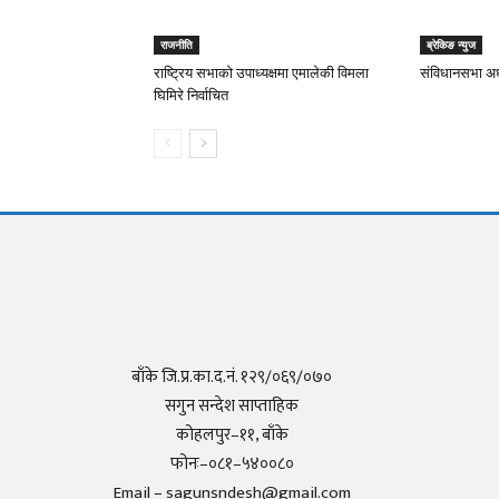
राजनीति
ब्रेकिङ न्युज
राष्ट्रिय सभाको उपाध्यक्षमा एमालेकी विमला
संविधानसभा अध्
घिमिरे निर्वाचित
बाँके जि.प्र.का.द.नं. १२९/०६९/०७०
सगुन सन्देश साप्ताहिक
कोहलपुर–११, बाँके
फोनः–०८१–५४००८०
Email – sagunsndesh@gmail.com