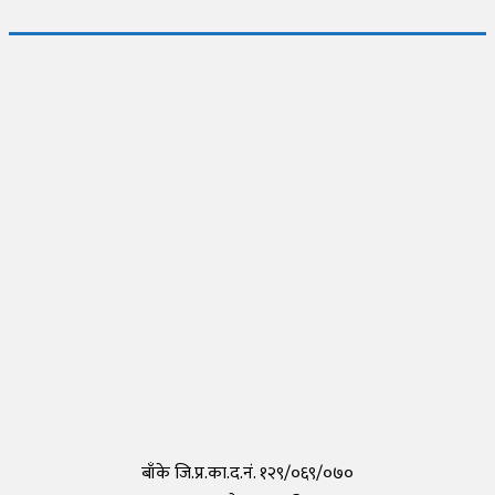
जापानमा थप २ जना नेपालीमा देखियो कोरोना
Thursday, 30 April 2020, 17:54
नेपालीहरुले टोकियोमा खोले नेपाली स्कुल हिमालय इन्टरनेशनल एकेडेमी
Monday, 29 March 2021, 17:35
तयार भयो आफैँले कोरोना परीक्षण गर्न मिल्ने किट, हरेक पसलमा उपलब्ध हुने
Saturday, 15 May 2021, 20:40
कोरोनाविरुद्धको खोप परीक्षण सफल,राम्रो काम गरेको दाबी
Tuesday, 19 May 2020, 12:29
बाँके जि.प्र.का.द.नं. १२९/०६९/०७०