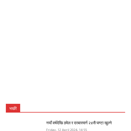
भर्खरै
नयाँ वर्षदेखि ठमेल र दरबारमार्ग २४सै घण्टा खुल्ने
Friday, 12 April 2024, 14:55