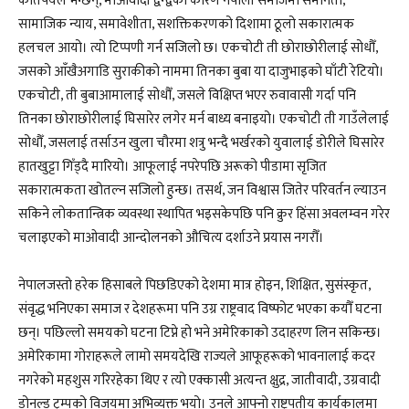
कतिपयले भन्छन्, माओवादी द्वन्द्वका कारण नेपाली समाजमा समानता,
सामाजिक न्याय, समावेशीता, सशक्तिकरणको दिशामा ठूलो सकारात्मक
हलचल आयो। त्यो टिप्पणी गर्न सजिलो छ। एकचोटी ती छोराछोरीलाई सोधौँ,
जसको आँखैअगाडि सुराकीको नाममा तिनका बुबा या दाजुभाइकाे घाँटी रेटियो।
एकचोटी, ती बुबाआमालाई सोधौँ, जसले विक्षिप्त भएर रुवावासी गर्दा पनि
तिनका छोराछोरीलाई घिसारेर लगेर मर्न बाध्य बनाइयो। एकचोटी ती गाउँलेलाई
सोधौँ, जसलाई तर्साउन खुला चौरमा शत्रु भन्दै भर्खरको युवालाई डोरीले घिसारेर
हातखुट्टा गिँड्दै मारियो। आफूलाई नपरेपछि अरूको पीडामा सृजित
सकारात्मकता खोतल्न सजिलो हुन्छ। तसर्थ, जन विश्वास जितेर परिवर्तन ल्याउन
सकिने लोकतान्त्रिक व्यवस्था स्थापित भइसकेपछि पनि क्रुर हिंसा अवलम्वन गरेर
चलाइएको माओवादी आन्दोलनको औचित्य दर्शाउने प्रयास नगरौँ।
नेपालजस्तो हरेक हिसाबले पिछडिएको देशमा मात्र होइन, शिक्षित, सुसंस्कृत,
संवृद्ध भनिएका समाज र देशहरूमा पनि उग्र राष्ट्रवाद विष्फोट भएका कयौँ घटना
छन्। पछिल्लो समयको घटना टिप्ने हो भने अमेरिकाको उदाहरण लिन सकिन्छ।
अमेरिकामा गोराहरूले लामो समयदेखि राज्यले आफूहरूको भावनालाई कदर
नगरेको महशुस गरिरहेका थिए र त्यो एक्कासी अत्यन्त क्षुद्र, जातीवादी, उग्रवादी
डोनल्ड ट्रम्पको विजयमा अभिव्यक्त भयो। उनले आफ्नो राष्ट्रपतीय कार्यकालमा