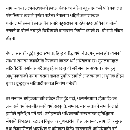
सामान्यतया अल्पसंख्यकको हकअधिकारका बारेमा बहूुसंख्यकले पनि वकालत
गरेपछिमात्र त्यसले पूर्णता पाउँछ। नेपालमा अहिले अल्पसंख्यक
धर्मावलम्बीहरूको हकअधिकारबारे बहुसंख्यकमा रहेकाहरू अधिकांश बोल्नै
नसक्ने या बोल्नै नचाहने किसिमको वातावरण निर्माण भएको छ। यो राम्रो संकेत
होइन।
नेपाल संसारकै दुई प्रमुख सभ्यता, हिन्दु र बौद्ध धर्मको उद्गगम् स्थल हो। त्यसको
साथमा सनातन कालदेखि नेपालमा किरात धर्म अस्तित्वमा छ। मुसलमानहरू
सदियौँदेखि बसोबास गर्दै आइरहेका छन्। यी सबै सनातन सभ्यता र धर्म हुन्।
आधुनिकताको नाममा यसमा खलल पुर्याएर हामीले अन्तत्वगत्वा आधुनिक होइन
घृणा र द्वन्द्वयुक्त अतिवादी समाज निर्माण गर्नेछौँ।
तर सनातन धर्महरूका बारे संवेदनशील हुँदै गर्दा, अल्पसंख्यामा रहेका देशका
अन्य सबै धर्मावलम्वीहरूको धर्म, संस्कृति, सम्मान, स्वतन्त्रताको सम्वर्धनलाई
हामीले सुनिश्चित गर्नै पर्छ। उनीहरूको अधिकारको संरचनागत सुनिश्चितता
सँगसँगै विभेदहरू हटाउन निशुल्क र गुणस्तरीय शिक्षा, स्वास्थ्य, सामाजिक सुरक्षा
तथा रोजगारीलाई अत्यधिक प्राथमिकता दिऊँ। स्वइच्छाले धर्म परिवर्तन गर्न