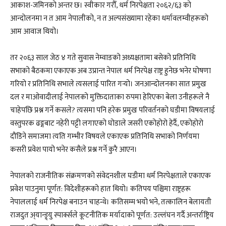
आकाश-जमिनको अन्तर छ। स्वीकार गरौँ, धर्म निरपेक्षता २०६२/६३ को
आन्दोलनमा न त आम नेपालीको, न त अल्पसंख्यामा रहेका धर्मावलम्वीहरूको
आम आवाज थियो।
तर २०६३ साल जेठ ४ गते सुवास नेम्वाङको अध्यक्षतामा बसेको प्रतिनिधि
सभाको बैठकमा एकाएक अब उप्रान्त नेपाल धर्म निरपेक्ष राष्ट्र हुनेछ भनेर घोषणा
गरियो र प्रतिनिधि सभाले त्यसलाई पारित गऱ्यो। जनआन्दोलनका सात प्रमुख
दल र माओवादीलाई नेपालको मुक्तिदाताका रुपमा हेरिएका बेला उनीहरूले नै
चाहेपछि प्रश्न गर्ने कसले? त्यसमा पनि हरेक प्रमुख परिवर्तनको घडीमा विषयलाई
वस्तुपरक ढङ्गबाट नहेरी पट्टी लगाएको घोडाले जसरी एकोहोरो हेर्दै, एकोहोरो
दौडिने समाजमा त्यति गम्भीर विषयले एकाएक प्रतिनिधि सभाको निर्णयमा
कसरी प्रवेश पायो भनेर कसैले प्रश्न गर्ने कुरै आएन।
नेपालको राजनीतिक संक्रमणको संवेदनशील घडीमा धर्म निरपेक्षताले एकाएक
प्रवेश पाउनुमा पूर्णत: विदेशीहरूको हात थियो। कतिपय पश्चिमा राष्ट्रहरू
नेपाललाई धर्म निरपेक्ष बनाउन चाहन्थे। कतिसम्म भयो भने, तत्कालिन बेलायती
राजदुत अ्यान्ड्र्यु स्पार्क्सले कूटनीतिक मर्यादाको पूर्णत: उल्लंघन गर्दै अन्तर्राष्ट्रिय