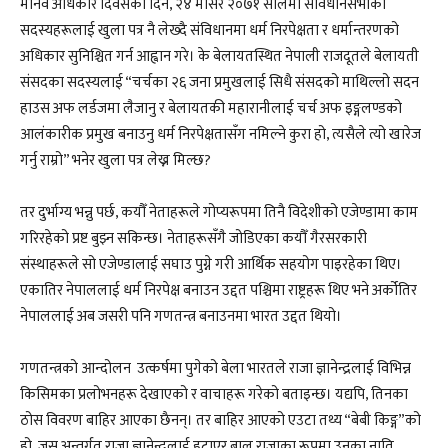
मानव अधिकार दिवसका दिन, २४ मंसिर २०७१ सालमा संविधानसभाका
सदस्यहरूलाई खुला पत्र नै लेख्दै संविधानमा धर्म निरपेक्षता र धर्मान्तरणको
अधिकार सुनिश्चित गर्न आह्वान गरे। के बेलायतस्थित नेपाली राजदूतले बेलायती
संसदका सदस्यलाई “चर्चका २६ जना प्रमुखलाई सिधै संसदको माथिल्लो सदन
हाउस अफ लर्डजमा लैजानु र बेलायतकी महारानीलाई चर्च अफ इङ्गलण्डको
आलंकारीक प्रमुख बनाउनु धर्म निरपेक्षतासँग नमिल्ने कुरा हो, त्यसैले त्यो खारेज
गर्नु राम्रो” भनेर खुला पत्र लेख्न मिल्छ?
तर दुर्भाग्य भन्नु पर्छ, कयौँ नेताहरूले गोप्यरूपमा तिनै विदेशीको एजेण्डामा काम
गरिरहेको प्रष्ट बुझ्न सकिन्छ। नेताहरूसँगै जोडिएका कयौँ गैरसरकारी
संस्थाहरूले सो एजेण्डालाई सघाउ पुग्ने गरी आर्थिक सहयोग पाइरहेका थिए।
एकातिर नेपाललाई धर्म निरपेक्ष बनाउन उद्दत पश्चिमा राष्ट्रहरू थिए भने अर्कोतिर
नेपाललाई अब जसरी पनि गणतन्त्र बनाउनमा भारत उद्दत थियो।
गणतन्त्रको आन्दोलन उत्कर्षमा पुगेको बेला भारतले राजा ज्ञानेन्द्रलाई विभिन्न
किसिमका प्रलोभनहरू देखाएको र वाचाहरू गरेको बताइन्छ। यद्यपि, तिनका
ठोस विवरण बाहिर आएका छैनन्। तर बाहिर आएको एउटा तथ्य “बेबी किङ्ग”को
हो, जस अन्तर्गत राजा ज्ञानेन्द्रलाई हटाएर बाल राजाका रूपमा उनका नाति