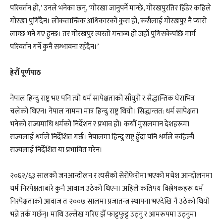
परिवर्तन हो,’ उनले भनेका छन्, ‘गोरखा जानुपर्ने मान्छे, गोरखपुरतिर हिँडेर कहिले
गोरखा पुगिँदैन। लोकतान्त्रिक अधिकारको कुरा हो, कसैलाई गोरखपुर नै प्यारो
लाग्छ भने गए हुन्छ। तर गोरखपुर त्यस्तो गन्तव्य हो जहाँ पुगिसकेपछि मार्ग
परिवर्तन गर्ने कुनै सम्भावना रहँदैन।’
हेरौँ पूर्णपाठ
नेपाल हिन्दु राष्ट्र भए पनि त्यो धर्म सापेक्षताको साँघुरो र सैद्धान्तिक घेराभित्र
चलेको थिएन। नेपाल नाममा मात्र हिन्दु राष्ट्र थियो। सिद्धान्तत: धर्म सापेक्षता
भनेको राज्यमाथि धर्मको निर्देशन र प्रभाव हो। कयौँ मुसलमान देशहरूमा
राज्यलाई धर्मले निर्देशित गर्छ। नेपालमा हिन्दु राष्ट्र हुँदा पनि धर्मले कहिल्यै
राज्यलाई निर्देशित या प्रभावित गरेन।
२०६२/६३ सालको जनआन्दोलन र त्यसैको सेरोफेरोमा भएको मधेश आन्दोलनमा
धर्म निरपेक्षताबारे कुनै आवाज उठेको थिएन। अहिले कतिपय विश्लेषकहरू धर्म
निरपेक्षताको आवाज त २००७ सालमा प्रजातन्त्र स्थापना भएदेखि नै उठेको थियो
भन्ने तर्क गर्छन्। माथि उल्लेख गरिए झैँ फाट्टफुट्ट उठ्नु र आमरूपमा उठ्नुमा