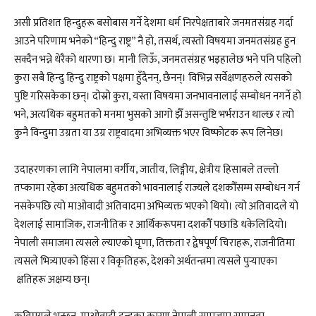
असी प्रतिशत हिन्दुहरू बसोबास गर्ने देशमा धर्म निरपेक्षताबारे जनमतसंग्रह गर्दा
आउने परिणाम भनेको “हिन्दु राष्ट्र” नै हो, तसर्थ, त्यस्तो विषयमा जनमतसंग्रह हुन
सक्दैन भन्ने धेरैको धारणा छ। मानी लिऊँ, जनमतसंग्रह भइहालेछ भने पनि पहिलो
कुरा सबै हिन्दु हिन्दु राष्ट्रको पक्षमा हुँदैनन्, छैनन्। विभिन्न सर्वेक्षणहरुले त्यसको
पुष्टि गरिसकेका छन्। दोस्रो कुरा, यस्ता विषयमा जनभावनालाई सम्बाेधन नगर्ने हो
भने, अत्यधिक बहुमतको मनमा भुसको आगो झैँ असन्तुष्टि भर्भराउन थाल्छ र त्यो
कुनै विन्दुमा उग्रता या उग्र राष्ट्रवादमा अभिव्यक्त भएर विष्फोटक रूप लिनेछ।
उदाहरणका लागि नेपालमा वर्गीय, जातीय, लिङ्गीय, क्षेत्रीय हिसाबले तल्लो
तप्कामा रहेका अत्यधिक बहुमतको भावनालाई राज्यले दशकौँसम्म सम्बाेधन गर्न
नसकेपछि त्यो माओवादी अतिवादमा अभिव्यक्त भएको थियो। त्यो अतिवादले यो
देशलाई सामाजिक, राजनीतिक र आर्थिकरूपमा दशकौँ पछाडि धकेलिदियो।
नेपाली समाजमा त्यसले ल्याएको घृणा, तिक्तता र द्वेषपूर्ण चिराहरू, राजनीतिमा
त्यसले भित्र्याएको हिंसा र विकृतिहरू, देशको अर्थतन्त्रमा त्यसले पुऱ्याएका
क्षतिहरू अक्षम्य छन्।