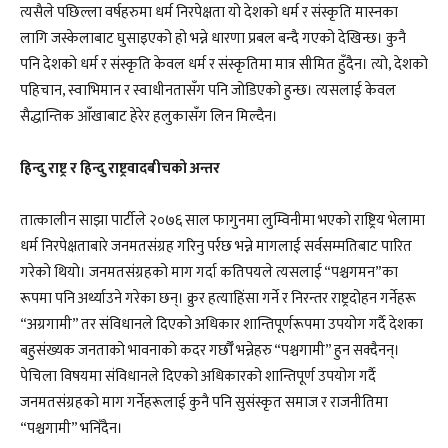
त्यसैले पछिल्ला वर्षहरुमा धर्म निरपेक्षता यो देशको धर्म र संस्कृति मास्नका
लागि जस्केलाबाट घुसाइएको हो भन्ने धारणा प्रबल बन्दै गएको देखिन्छ। कुनै
पनि देशको धर्म र संस्कृति केवल धर्म र संस्कृतिमा मात्र सीमित हुँदैन। त्यो, देशको
पहिचान, स्वाभिमान र स्वाधीनतासँग पनि जोडिएको हुन्छ। त्यसलाई केवल
सैद्धान्तिक आँखाबाट हेरेर हलुकासँग लिन मिल्दैन।
हिन्दु राष्ट्र र हिन्दु राष्ट्रवादबीचको अन्तर
तात्कालीन साझा पार्टीले २०७६ साल फागुनमा लुम्विनीमा भएको राष्ट्रिय भेलामा
धर्म निरपेक्षताबारे जनमतसंग्रह गरिनु पर्रछ भन्ने मागलाई सर्वसम्मतिबाट पारित
गरेको थियो। जनमतसंग्रहको माग गर्दा कतिपयले त्यसलाई “पश्चगमन”का
रूपमा पनि अर्थ्याउने गरेका छन्। क्रुर हत्याहिंसा गर्ने र निरन्तर राष्ट्रदोहन गर्नेहरू
“अग्रगामी” तर संविधानले दिएको अधिकार शान्तिपूर्णरूपमा उपयोग गर्दै देशका
बहुसंख्यक जनताको भावनाको कदर गर्छौँ भन्नेहरु “पश्चगामी” हुन सक्दैनन्।
पेचिला विषयमा संविधानले दिएको अधिकारको शान्तिपूर्ण उपयोग गर्दै
जनमतसंग्रहको माग गर्नेहरूलाई कुनै पनि सुसंस्कृत समाज र राजनीतिमा
“पश्चगामी” भनिँदैन।