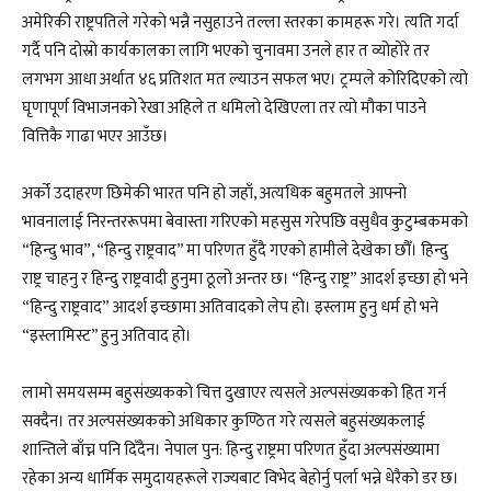
अमेरिकी राष्ट्रपतिले गरेको भन्नै नसुहाउने तल्ला स्तरका कामहरू गरे। त्यति गर्दा
गर्दै पनि दोस्रो कार्यकालका लागि भएको चुनावमा उनले हार त व्योहोरे तर
लगभग आधा अर्थात ४६ प्रतिशत मत ल्याउन सफल भए। ट्रम्पले कोरिदिएको त्यो
घृणापूर्ण विभाजनको रेखा अहिले त धमिलो देखिएला तर त्यो मौका पाउने
वित्तिकै गाढा भएर आउँछ।
अर्को उदाहरण छिमेकी भारत पनि हो जहाँ, अत्यधिक बहुमतले आफ्नो
भावनालाई निरन्तररूपमा बेवास्ता गरिएको महसुस गरेपछि वसुधैव कुटुम्बकमको
“हिन्दु भाव”, “हिन्दु राष्ट्रवाद” मा परिणत हुँदै गएको हामीले देखेका छौँ। हिन्दु
राष्ट्र चाहनु र हिन्दु राष्ट्रवादी हुनुमा ठूलो अन्तर छ। “हिन्दु राष्ट्र” आदर्श इच्छा हो भने
“हिन्दु राष्ट्रवाद” आदर्श इच्छामा अतिवादको लेप हो। इस्लाम हुनु धर्म हो भने
“इस्लामिस्ट” हुनु अतिवाद हो।
लामो समयसम्म बहुसंख्यकको चित्त दुखाएर त्यसले अल्पसंख्यकको हित गर्न
सक्दैन। तर अल्पसंख्यकको अधिकार कुण्ठित गरे त्यसले बहुसंख्यकलाई
शान्तिले बाँच्न पनि दिँदैन। नेपाल पुन: हिन्दु राष्ट्रमा परिणत हुँदा अल्पसंख्यामा
रहेका अन्य धार्मिक समुदायहरूले राज्यबाट विभेद बेहोर्नु पर्ला भन्ने धेरैको डर छ।