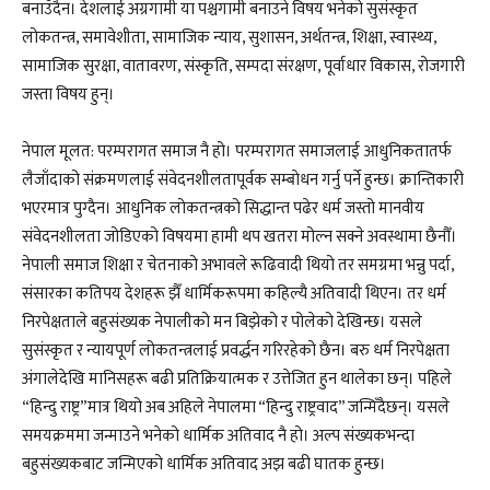
बनाउँदैन। देशलाई अग्रगामी या पश्चगामी बनाउने विषय भनेको सुसंस्कृत
लोकतन्त्र, समावेशीता, सामाजिक न्याय, सुशासन, अर्थतन्त्र, शिक्षा, स्वास्थ्य,
सामाजिक सुरक्षा, वातावरण, संस्कृति, सम्पदा संरक्षण, पूर्वाधार विकास, रोजगारी
जस्ता विषय हुन्।
नेपाल मूलत: परम्परागत समाज नै हो। परम्परागत समाजलाई आधुनिकतातर्फ
लैजाँदाको संक्रमणलाई संवेदनशीलतापूर्वक सम्बाेधन गर्नु पर्ने हुन्छ। क्रान्तिकारी
भएरमात्र पुग्दैन। आधुनिक लोकतन्त्रको सिद्धान्त पढेर धर्म जस्तो मानवीय
संवेदनशीलता जोडिएको विषयमा हामी थप खतरा मोल्न सक्ने अवस्थामा छैनौँ।
नेपाली समाज शिक्षा र चेतनाको अभावले रूढिवादी थियो तर समग्रमा भन्नु पर्दा,
संसारका कतिपय देशहरू झैँ धार्मिकरूपमा कहिल्यै अतिवादी थिएन। तर धर्म
निरपेक्षताले बहुसंख्यक नेपालीको मन बिझेको र पोलेको देखिन्छ। यसले
सुसंस्कृत र न्यायपूर्ण लोकतन्त्रलाई प्रवर्द्धन गरिरहेको छैन। बरु धर्म निरपेक्षता
अंगालेदेखि मानिसहरू बढी प्रतिक्रियात्मक र उत्तेजित हुन थालेका छन्। पहिले
“हिन्दु राष्ट्र”मात्र थियो अब अहिले नेपालमा “हिन्दु राष्ट्रवाद” जन्मिँदैछन्। यसले
समयक्रममा जन्माउने भनेको धार्मिक अतिवाद नै हो। अल्प संख्यकभन्दा
बहुसंख्यकबाट जन्मिएको धार्मिक अतिवाद अझ बढी घातक हुन्छ।