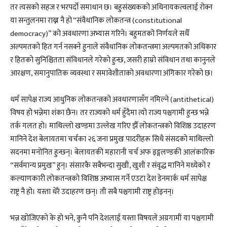
तर त्यसको सहज र भरपर्दो समाधान छ। बहुसंख्यकको अधिनायकत्वलाई रोक्न
या सन्तुलनमा राख्न नै हो “संवैधानिक लोकतन्त्र (constitutional
democracy)” को अवधारणा अभ्यास गरिने। बहुमतको निर्णयले सधैँ
अल्पमतको हित गर्न नसक्ने हुनाले संवैधानिक लोकतन्त्रमा अल्पमतको अधिकार
र हितको सुनिश्चितता संविधानले गरेको हुन्छ, जसरी हाम्रो संविधान तथा कानुनले
आरक्षण, समानुपातिक व्यवस्था र समावेशीताको अवधारणा अंगिकार गरेको छ।
धर्म सापेक्ष राज्य आधुनिक लोकतन्त्रको अवधारणासँग नमिल्ने (antithetical)
विषय हो भन्नेमा शंका छैन। तर राज्यको धर्म हुँदैमा त्यो राज्य पश्चगामी हुन्छ भन्ने
तर्क गलत हो। माथिल्लो खण्डमा उल्लेख गरिए झैँ लोकतन्त्रको विशिष्ठ उदाहरण
मानिने देश बेलायतमा चर्चका २६ जना प्रमुख पादरीहरू सिधै संसदको माथिल्लो
सदनमा मनोनित हुन्छन्। बेलायतकी महारानी चर्च अफ इङ्गलण्डकी आलंकारिक
“सर्वमान्य प्रमुख” हुन्। संसारकै सबैभन्दा सुखी, खुशी र संवृद्ध मानिने मध्येको र
कल्याणकारी लोकतन्त्रको विशिष्ठ अभ्यास गर्ने एउटा देश डेनमार्क धर्म सापेक्ष
राष्ट्र नै हो। यस्ता धेरै उदाहरण छन्। ती सबै पश्चगामी राष्ट्र होइनन्।
भन्न खोजिएको के हो भने, कुनै पनि देशलाई यस्ता विषयले अग्रगामी या पश्चगामी