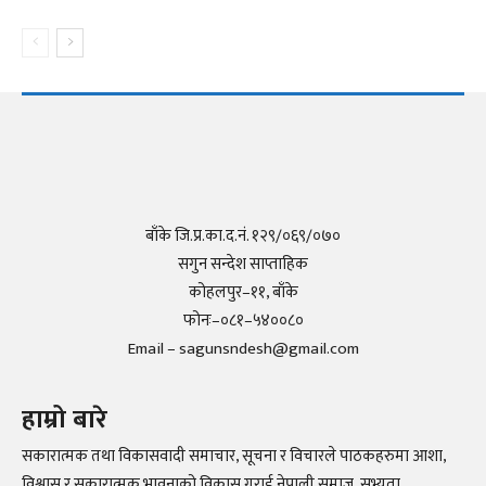
बाँके जि.प्र.का.द.नं. १२९/०६९/०७०
सगुन सन्देश साप्ताहिक
कोहलपुर–११, बाँके
फोनः–०८१–५४००८०
Email – sagunsndesh@gmail.com
हाम्रो बारे
सकारात्मक तथा विकासवादी समाचार, सूचना र विचारले पाठकहरुमा आशा,
विश्वास र सकारात्मक भावनाको विकास गराई नेपाली समाज, सभ्यता,