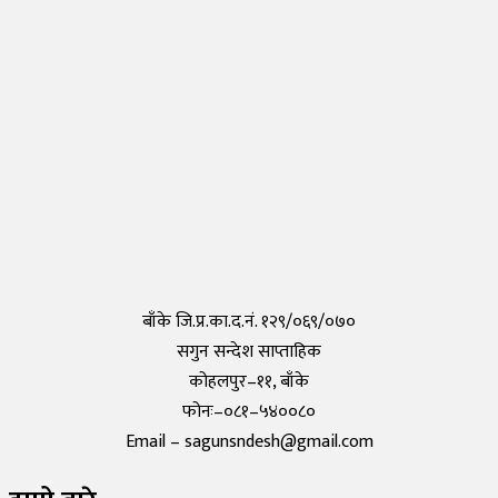
नेपालीहरुले टोकियोमा खोले नेपाली स्कुल हिमालय इन्टरनेशनल एकेडेमी
Monday, 29 March 2021, 17:35
तयार भयो आफैँले कोरोना परीक्षण गर्न मिल्ने किट, हरेक पसलमा उपलब्ध हुने
Saturday, 15 May 2021, 20:40
कोरोनाविरुद्धको खोप परीक्षण सफल,राम्रो काम गरेको दाबी
Tuesday, 19 May 2020, 12:29
बाँके जि.प्र.का.द.नं. १२९/०६९/०७०
सगुन सन्देश साप्ताहिक
कोहलपुर–११, बाँके
फोनः–०८१–५४००८०
Email – sagunsndesh@gmail.com