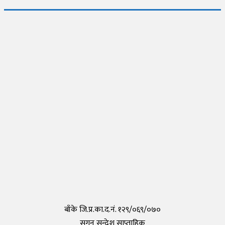
जापानमा थप २ जना नेपालीमा देखियो कोरोना
Thursday, 30 April 2020, 17:54
नेपालीहरुले टोकियोमा खोले नेपाली स्कुल हिमालय इन्टरनेशनल एकेडेमी
Monday, 29 March 2021, 17:35
तयार भयो आफैँले कोरोना परीक्षण गर्न मिल्ने किट, हरेक पसलमा उपलब्ध हुने
Saturday, 15 May 2021, 20:40
कोरोनाविरुद्धको खोप परीक्षण सफल,राम्रो काम गरेको दाबी
Tuesday, 19 May 2020, 12:29
बाँके जि.प्र.का.द.नं. १२९/०६९/०७०
सगुन सन्देश साप्ताहिक